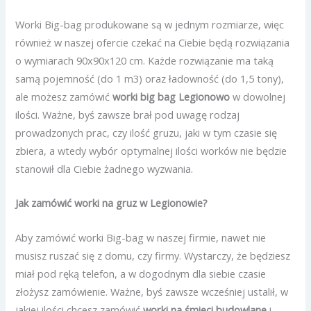
Worki Big-bag produkowane są w jednym rozmiarze, więc
również w naszej ofercie czekać na Ciebie będą rozwiązania
o wymiarach 90x90x120 cm. Każde rozwiązanie ma taką
samą pojemność (do 1 m3) oraz ładowność (do 1,5 tony),
ale możesz zamówić
worki big bag Legionowo
w dowolnej
ilości. Ważne, byś zawsze brał pod uwagę rodzaj
prowadzonych prac, czy ilość gruzu, jaki w tym czasie się
zbiera, a wtedy wybór optymalnej ilości worków nie będzie
stanowił dla Ciebie żadnego wyzwania.
Jak zamówić worki na gruz w Legionowie?
Aby zamówić worki Big-bag w naszej firmie, nawet nie
musisz ruszać się z domu, czy firmy. Wystarczy, że będziesz
miał pod ręką telefon, a w dogodnym dla siebie czasie
złożysz zamówienie. Ważne, byś zawsze wcześniej ustalił, w
jakiej ilości chcesz zamówić
worki na śmieci budowlane
i