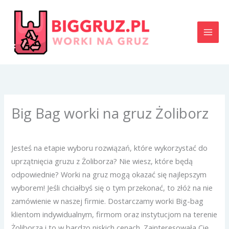
Przejdź
do
treści
Big Bag worki na gruz Żoliborz
Jesteś na etapie wyboru rozwiązań, które wykorzystać do
uprzątnięcia gruzu z Żoliborza? Nie wiesz, które będą
odpowiednie? Worki na gruz mogą okazać się najlepszym
wyborem! Jeśli chciałbyś się o tym przekonać, to złóż na nie
zamówienie w naszej firmie. Dostarczamy worki Big-bag
klientom indywidualnym, firmom oraz instytucjom na terenie
Żoliborza i to w bardzo niskich cenach. Zainteresowała Cię